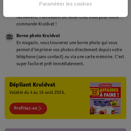
Point de retrait Kruidvat.be
Paramétrer les cookies
Faites livrer votre commande en magasin, rapidement et
facilement. Plus besoin de rester chez vous pour votre
commande Kruidvat !
Borne photo Kruidvat
En magasin, vous trouverez une borne photo qui vous
permet d’imprimer vos photos directement depuis votre
téléphone (sans contact) ou via une carte mémoire. C’est
super facile et prêt immédiatement.
Dépliant Kruidvat
Valable du 4 au 16 août 2026.
Profitez-en