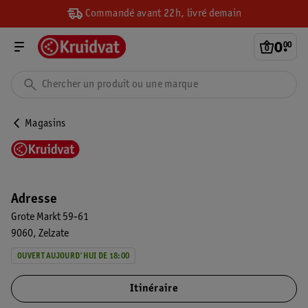
Commandé avant 22h, livré demain
0
.
00
Magasins
Adresse
Grote Markt 59-61
9060
Zelzate
OUVERT AUJOURD'HUI DE 18:00
Itinéraire