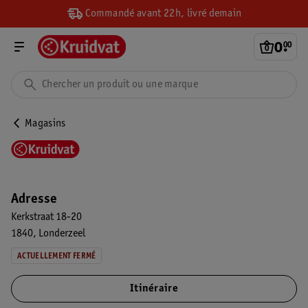
Commandé avant 22h, livré demain
0
.
00
Magasins
Adresse
Kerkstraat 18-20
1840
Londerzeel
ACTUELLEMENT FERMÉ
Itinéraire