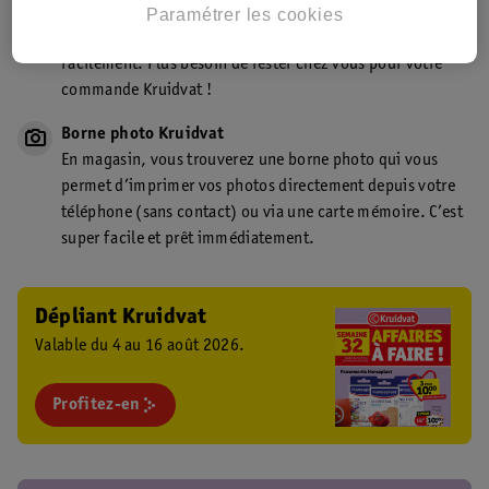
Point de retrait Kruidvat.be
Paramétrer les cookies
Faites livrer votre commande en magasin, rapidement et
facilement. Plus besoin de rester chez vous pour votre
commande Kruidvat !
Borne photo Kruidvat
En magasin, vous trouverez une borne photo qui vous
permet d’imprimer vos photos directement depuis votre
téléphone (sans contact) ou via une carte mémoire. C’est
super facile et prêt immédiatement.
Dépliant Kruidvat
Valable du 4 au 16 août 2026.
Profitez-en