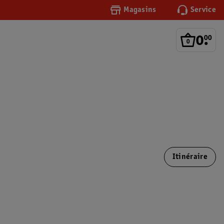
Magasins
Service
0
.
00
Itinéraire