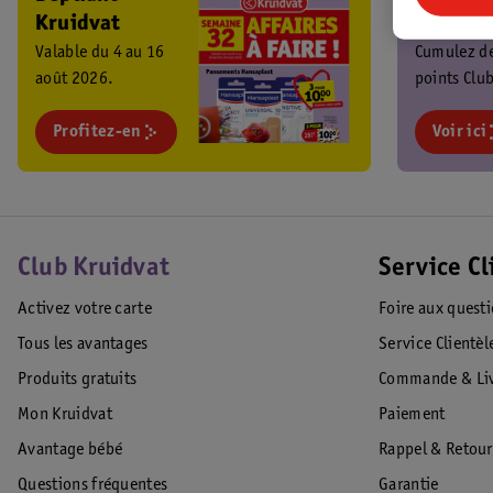
Kruidvat
Kruidva
Valable du 4 au 16
Cumulez d
août 2026.
points Club
chaque ach
Profitez-en
profitez de
Voir ici
promos
exclusives 
Club Kruidvat
Service Cl
Activez votre carte
Foire aux quest
Tous les avantages
Service Clientèl
Produits gratuits
Commande & Liv
Mon Kruidvat
Paiement
Avantage bébé
Rappel & Retour
Questions fréquentes
Garantie