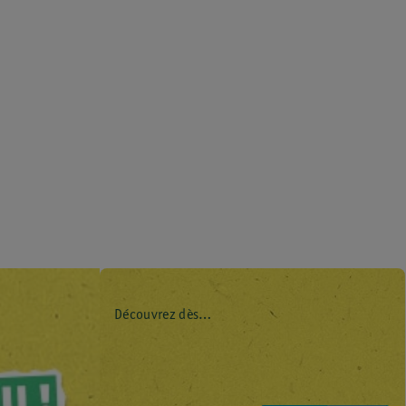
Découvrez dès
maintenant l’impact
environnemental de
tous vos produits de
marque Kruidvat