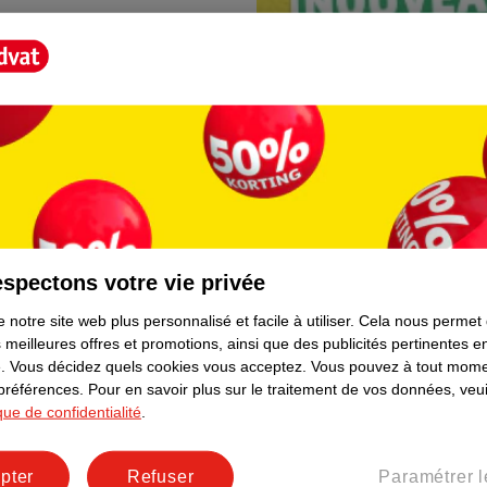
spectons votre vie privée
Borne photo Kruidva
 notre site web plus personnalisé et facile à utiliser.
Cela nous permet
lement. Plus besoin de rester
En magasin, vous trouvere
 meilleures offres et promotions, ainsi que des publicités pertinentes 
directement depuis votre t
.
Vous décidez quels cookies vous acceptez.
Vous pouvez à tout mome
facile et prêt immédiateme
 préférences.
Pour en savoir plus sur le traitement de vos données, veui
ique de confidentialité
.
pter
Refuser
Paramétrer l
er le