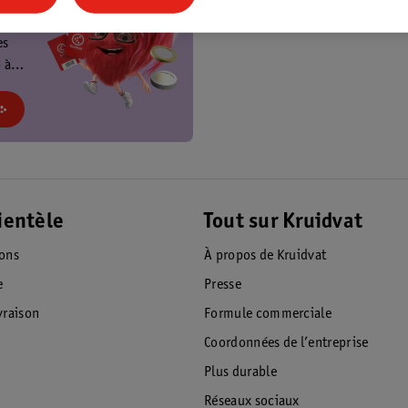
t
es
 à
at et
!
ientèle
Tout sur Kruidvat
ions
À propos de Kruidvat
e
Presse
raison
Formule commerciale
Coordonnées de l’entreprise
Plus durable
Réseaux sociaux