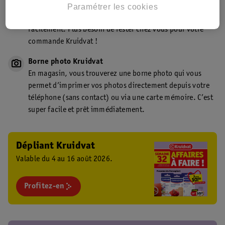
Point de retrait Kruidvat.be
Paramétrer les cookies
Faites livrer votre commande en magasin, rapidement et
facilement. Plus besoin de rester chez vous pour votre
commande Kruidvat !
Borne photo Kruidvat
En magasin, vous trouverez une borne photo qui vous
permet d’imprimer vos photos directement depuis votre
téléphone (sans contact) ou via une carte mémoire. C’est
super facile et prêt immédiatement.
Dépliant Kruidvat
Valable du 4 au 16 août 2026.
Profitez-en