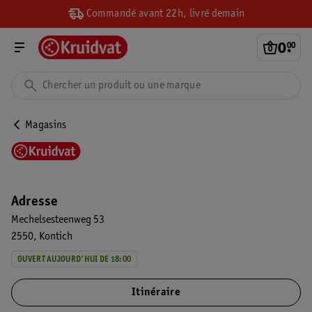
Commandé avant 22h, livré demain
0
.
00
Magasins
Adresse
Mechelsesteenweg 53
2550
Kontich
OUVERT AUJOURD'HUI DE 18:00
Itinéraire