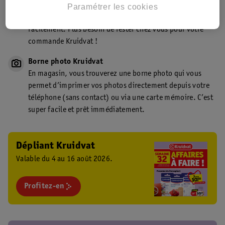
Point de retrait Kruidvat.be
Paramétrer les cookies
Faites livrer votre commande en magasin, rapidement et
facilement. Plus besoin de rester chez vous pour votre
commande Kruidvat !
Borne photo Kruidvat
En magasin, vous trouverez une borne photo qui vous
permet d’imprimer vos photos directement depuis votre
téléphone (sans contact) ou via une carte mémoire. C’est
super facile et prêt immédiatement.
Dépliant Kruidvat
Valable du 4 au 16 août 2026.
Profitez-en