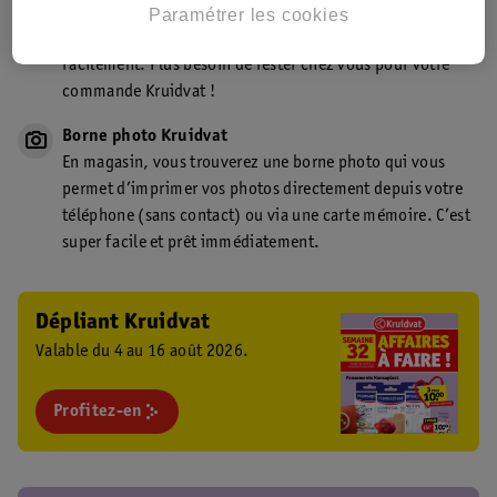
Point de retrait Kruidvat.be
Paramétrer les cookies
Faites livrer votre commande en magasin, rapidement et
facilement. Plus besoin de rester chez vous pour votre
commande Kruidvat !
Borne photo Kruidvat
En magasin, vous trouverez une borne photo qui vous
permet d’imprimer vos photos directement depuis votre
téléphone (sans contact) ou via une carte mémoire. C’est
super facile et prêt immédiatement.
Dépliant Kruidvat
Valable du 4 au 16 août 2026.
Profitez-en