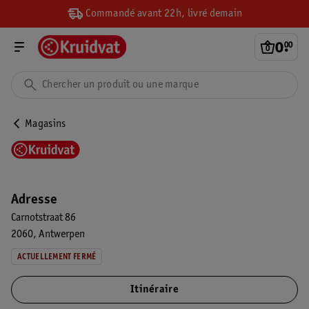
Commandé avant 22h, livré demain
0
.
00
Magasins
Adresse
Carnotstraat 86
2060
Antwerpen
ACTUELLEMENT FERMÉ
Itinéraire