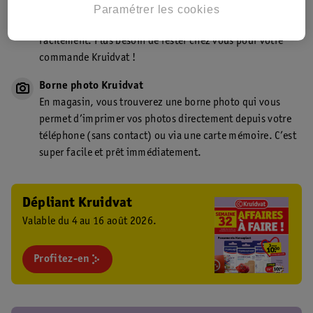
Point de retrait Kruidvat.be
Paramétrer les cookies
Faites livrer votre commande en magasin, rapidement et
facilement. Plus besoin de rester chez vous pour votre
commande Kruidvat !
Borne photo Kruidvat
En magasin, vous trouverez une borne photo qui vous
permet d’imprimer vos photos directement depuis votre
téléphone (sans contact) ou via une carte mémoire. C’est
super facile et prêt immédiatement.
Dépliant Kruidvat
Valable du 4 au 16 août 2026.
Profitez-en