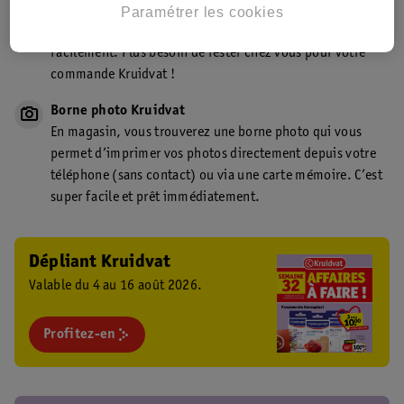
Point de retrait Kruidvat.be
Paramétrer les cookies
Faites livrer votre commande en magasin, rapidement et
facilement. Plus besoin de rester chez vous pour votre
commande Kruidvat !
Borne photo Kruidvat
En magasin, vous trouverez une borne photo qui vous
permet d’imprimer vos photos directement depuis votre
téléphone (sans contact) ou via une carte mémoire. C’est
super facile et prêt immédiatement.
Dépliant Kruidvat
Valable du 4 au 16 août 2026.
Profitez-en