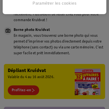
Point de retrait Kruidvat.be
Paramétrer les cookies
Faites livrer votre commande en magasin, rapidement et
facilement. Plus besoin de rester chez vous pour votre
commande Kruidvat !
Borne photo Kruidvat
En magasin, vous trouverez une borne photo qui vous
permet d’imprimer vos photos directement depuis votre
téléphone (sans contact) ou via une carte mémoire. C’est
super facile et prêt immédiatement.
Dépliant Kruidvat
Valable du 4 au 16 août 2026.
Profitez-en