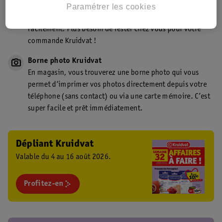
Point de retrait Kruidvat.be
Paramétrer les cookies
Faites livrer votre commande en magasin, rapidement et
facilement. Plus besoin de rester chez vous pour votre
commande Kruidvat !
Borne photo Kruidvat
En magasin, vous trouverez une borne photo qui vous
permet d’imprimer vos photos directement depuis votre
téléphone (sans contact) ou via une carte mémoire. C’est
super facile et prêt immédiatement.
Dépliant Kruidvat
Valable du 4 au 16 août 2026.
Profitez-en