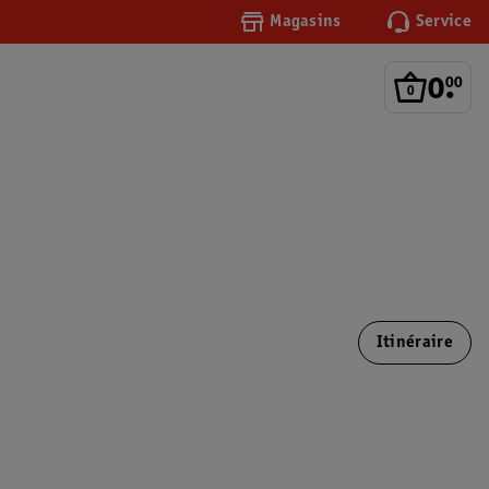
Magasins
Service
0
.
00
Itinéraire