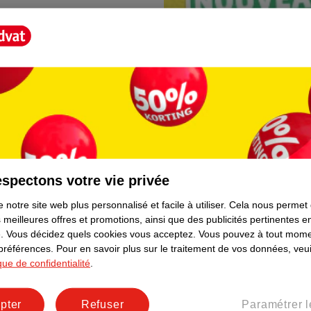
spectons votre vie privée
Borne photo Kruidva
 notre site web plus personnalisé et facile à utiliser.
Cela nous permet
lement. Plus besoin de rester
En magasin, vous trouvere
 meilleures offres et promotions, ainsi que des publicités pertinentes 
directement depuis votre t
.
Vous décidez quels cookies vous acceptez.
Vous pouvez à tout mome
facile et prêt immédiateme
 préférences.
Pour en savoir plus sur le traitement de vos données, veui
ique de confidentialité
.
pter
Refuser
Paramétrer l
er le