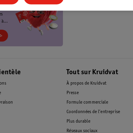
t
es
 à
at et
!
ientèle
Tout sur Kruidvat
ions
À propos de Kruidvat
e
Presse
raison
Formule commerciale
Coordonnées de l’entreprise
Plus durable
Réseaux sociaux