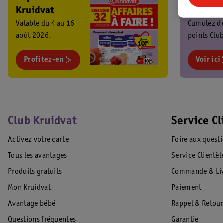
Kruidvat
Kruidva
Valable du 4 au 16
Cumulez d
août 2026.
points Club
chaque ach
Profitez-en
profitez de
Voir ici
promos
exclusives 
Club Kruidvat
Service Cl
Activez votre carte
Foire aux quest
Tous les avantages
Service Clientèl
Produits gratuits
Commande & Liv
Mon Kruidvat
Paiement
Avantage bébé
Rappel & Retour
Questions fréquentes
Garantie