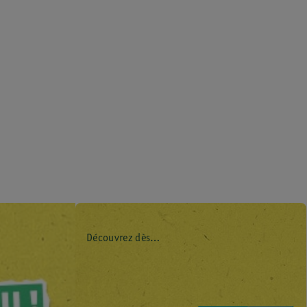
Découvrez dès
maintenant l’impact
environnemental de
tous vos produits de
marque Kruidvat