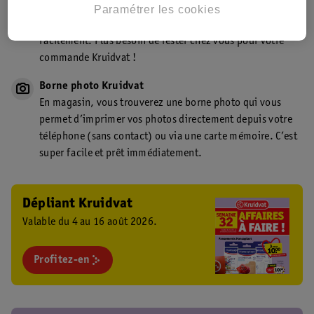
Point de retrait Kruidvat.be
Paramétrer les cookies
Faites livrer votre commande en magasin, rapidement et
facilement. Plus besoin de rester chez vous pour votre
commande Kruidvat !
Borne photo Kruidvat
En magasin, vous trouverez une borne photo qui vous
permet d’imprimer vos photos directement depuis votre
téléphone (sans contact) ou via une carte mémoire. C’est
super facile et prêt immédiatement.
Dépliant Kruidvat
Valable du 4 au 16 août 2026.
Profitez-en