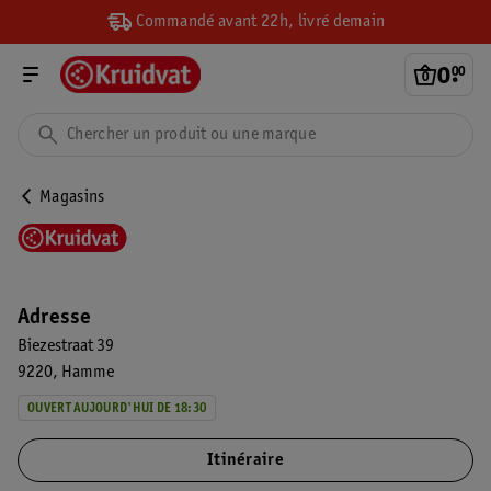
Commandé avant 22h, livré demain
0
.
00
Magasins
Adresse
Biezestraat 39
9220
Hamme
OUVERT AUJOURD'HUI DE 18:30
Itinéraire