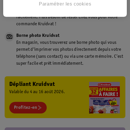
Point de retrait Kruidvat.be
Paramétrer les cookies
Faites livrer votre commande en magasin, rapidement et
facilement. Plus besoin de rester chez vous pour votre
commande Kruidvat !
Borne photo Kruidvat
En magasin, vous trouverez une borne photo qui vous
permet d’imprimer vos photos directement depuis votre
téléphone (sans contact) ou via une carte mémoire. C’est
super facile et prêt immédiatement.
Dépliant Kruidvat
Valable du 4 au 16 août 2026.
Profitez-en