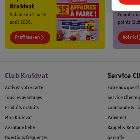
Kruidvat
Kruidva
Valable du 4 au 16
Cumulez d
août 2026.
points Club
chaque ach
Profitez-en
profitez de
Voir ici
promos
exclusives 
Club Kruidvat
Service Cl
Activez votre carte
Foire aux quest
Tous les avantages
Service Clientèl
Produits gratuits
Commande & Liv
Mon Kruidvat
Paiement
Avantage bébé
Rappel & Retour
Questions fréquentes
Garantie