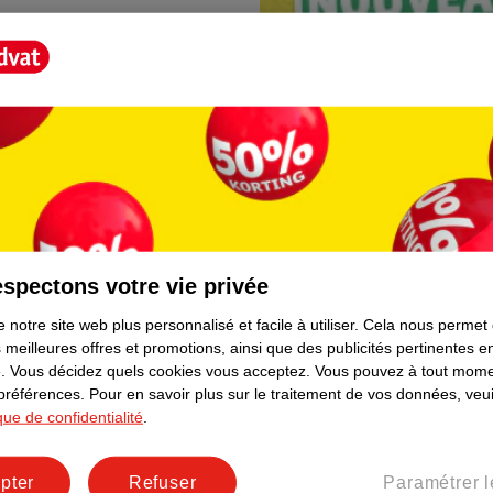
spectons votre vie privée
Borne photo Kruidva
 notre site web plus personnalisé et facile à utiliser.
Cela nous permet
lement. Plus besoin de rester
En magasin, vous trouvere
 meilleures offres et promotions, ainsi que des publicités pertinentes 
directement depuis votre t
.
Vous décidez quels cookies vous acceptez.
Vous pouvez à tout mome
facile et prêt immédiateme
 préférences.
Pour en savoir plus sur le traitement de vos données, veui
ique de confidentialité
.
pter
Refuser
Paramétrer l
er le