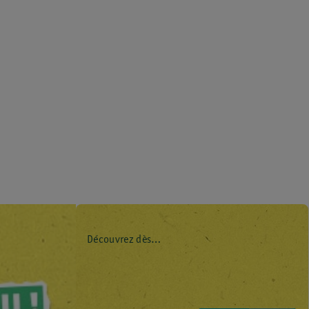
Découvrez dès
maintenant l’impact
environnemental de
tous vos produits de
marque Kruidvat