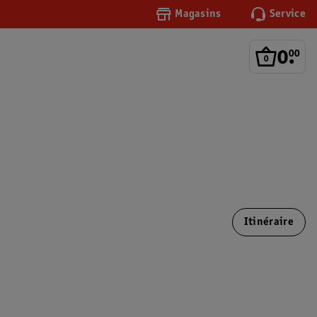
Magasins
Service
0
.
00
Itinéraire