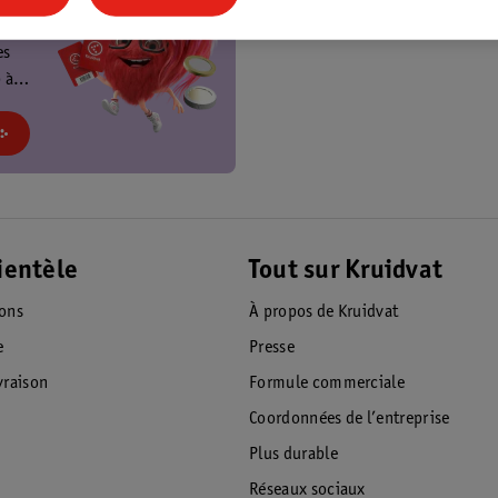
t
es
 à
at et
!
ientèle
Tout sur Kruidvat
ions
À propos de Kruidvat
e
Presse
raison
Formule commerciale
Coordonnées de l’entreprise
Plus durable
Réseaux sociaux