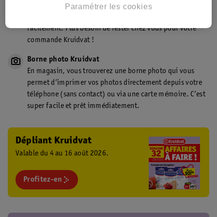
Point de retrait Kruidvat.be
Paramétrer les cookies
Faites livrer votre commande en magasin, rapidement et
facilement. Plus besoin de rester chez vous pour votre
commande Kruidvat !
Borne photo Kruidvat
En magasin, vous trouverez une borne photo qui vous
permet d’imprimer vos photos directement depuis votre
téléphone (sans contact) ou via une carte mémoire. C’est
super facile et prêt immédiatement.
Dépliant Kruidvat
Valable du 4 au 16 août 2026.
Profitez-en