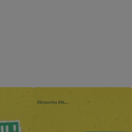
Découvrez dès
maintenant l’impact
environnemental de
tous vos produits de
marque Kruidvat