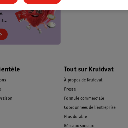
t
es
 à
at et
!
ientèle
Tout sur Kruidvat
ions
À propos de Kruidvat
e
Presse
raison
Formule commerciale
Coordonnées de l’entreprise
Plus durable
Réseaux sociaux