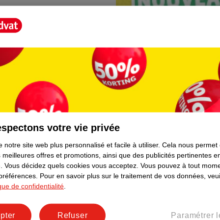
spectons votre vie privée
Borne photo Kruidva
 notre site web plus personnalisé et facile à utiliser.
Cela nous permet
lement. Plus besoin de rester
En magasin, vous trouvere
 meilleures offres et promotions, ainsi que des publicités pertinentes 
directement depuis votre t
.
Vous décidez quels cookies vous acceptez.
Vous pouvez à tout mome
facile et prêt immédiateme
 préférences.
Pour en savoir plus sur le traitement de vos données, veui
ique de confidentialité
.
pter
Refuser
Paramétrer l
er le