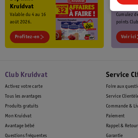
Kruidvat
Kruidva
Valable du 4 au 16
Cumulez d
août 2026.
points Club
chaque ach
Profitez-en
profitez de
Voir ici
promos
exclusives 
Club Kruidvat
Service Cl
Activez votre carte
Foire aux quest
Tous les avantages
Service Clientèl
Produits gratuits
Commande & Liv
Mon Kruidvat
Paiement
Avantage bébé
Rappel & Retour
Questions fréquentes
Garantie