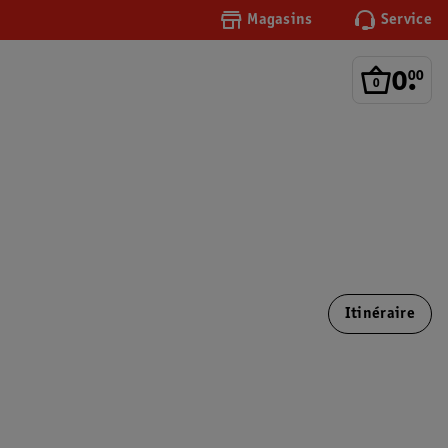
Magasins
Service
0
.
00
Itinéraire