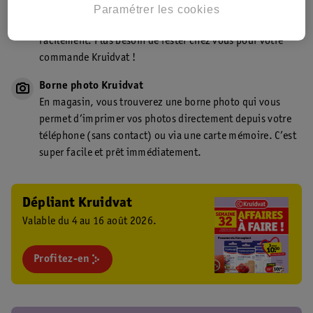
Point de retrait Kruidvat.be
Paramétrer les cookies
Faites livrer votre commande en magasin, rapidement et
facilement. Plus besoin de rester chez vous pour votre
commande Kruidvat !
Borne photo Kruidvat
En magasin, vous trouverez une borne photo qui vous
permet d’imprimer vos photos directement depuis votre
téléphone (sans contact) ou via une carte mémoire. C’est
super facile et prêt immédiatement.
Dépliant Kruidvat
Valable du 4 au 16 août 2026.
Profitez-en