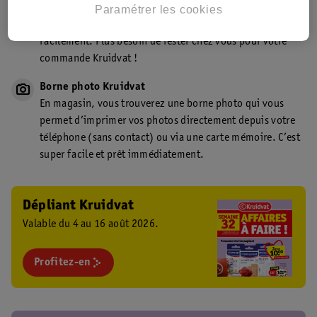
Point de retrait Kruidvat.be
Paramétrer les cookies
Faites livrer votre commande en magasin, rapidement et
facilement. Plus besoin de rester chez vous pour votre
commande Kruidvat !
Borne photo Kruidvat
En magasin, vous trouverez une borne photo qui vous
permet d’imprimer vos photos directement depuis votre
téléphone (sans contact) ou via une carte mémoire. C’est
super facile et prêt immédiatement.
Dépliant Kruidvat
Valable du 4 au 16 août 2026.
Profitez-en