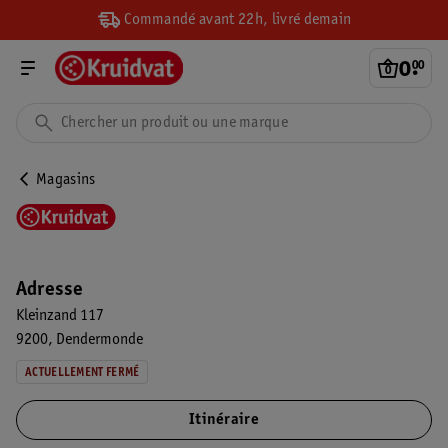
Commandé avant 22h, livré demain
0
.
00
Magasins
Adresse
Kleinzand 117
9200
Dendermonde
ACTUELLEMENT FERMÉ
Itinéraire