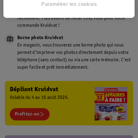
Point de retrait Kruidvat.be
Paramétrer les cookies
Faites livrer votre commande en magasin, rapidement et
facilement. Plus besoin de rester chez vous pour votre
commande Kruidvat !
Borne photo Kruidvat
En magasin, vous trouverez une borne photo qui vous
permet d’imprimer vos photos directement depuis votre
téléphone (sans contact) ou via une carte mémoire. C’est
super facile et prêt immédiatement.
Dépliant Kruidvat
Valable du 4 au 16 août 2026.
Profitez-en