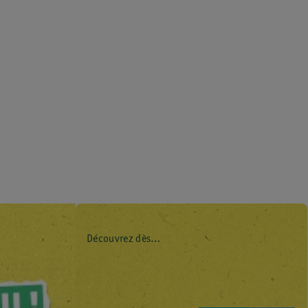
Découvrez dès
maintenant l’impact
environnemental de
tous vos produits de
marque Kruidvat