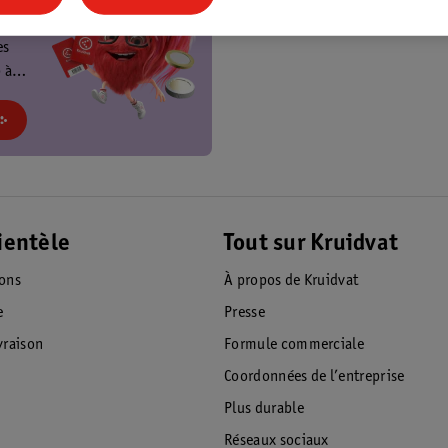
t
es
 à
at et
!
ientèle
Tout sur Kruidvat
ions
À propos de Kruidvat
e
Presse
raison
Formule commerciale
Coordonnées de l’entreprise
Plus durable
Réseaux sociaux