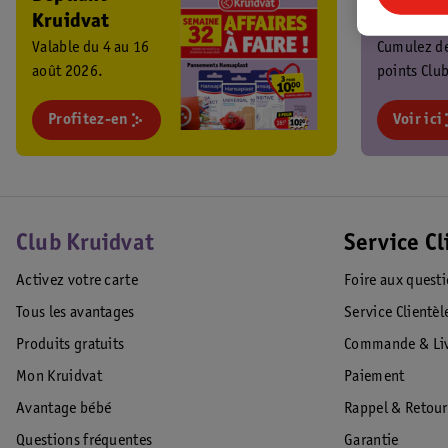
Kruidvat
Kruidva
Valable du 4 au 16
Cumulez d
août 2026.
points Club
chaque ach
Profitez-en
profitez de
Voir ici
promos
exclusives 
Club Kruidvat
Service Cl
Activez votre carte
Foire aux quest
Tous les avantages
Service Clientèl
Produits gratuits
Commande & Liv
Mon Kruidvat
Paiement
Avantage bébé
Rappel & Retour
Questions fréquentes
Garantie