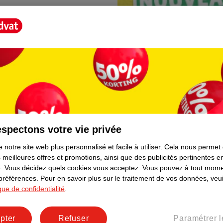
spectons votre vie privée
Borne photo Kruidva
 notre site web plus personnalisé et facile à utiliser.
Cela nous permet
lement. Plus besoin de rester
En magasin, vous trouvere
 meilleures offres et promotions, ainsi que des publicités pertinentes 
directement depuis votre t
.
Vous décidez quels cookies vous acceptez.
Vous pouvez à tout mome
facile et prêt immédiateme
 préférences.
Pour en savoir plus sur le traitement de vos données, veui
ique de confidentialité
.
pter
Refuser
Paramétrer l
er le