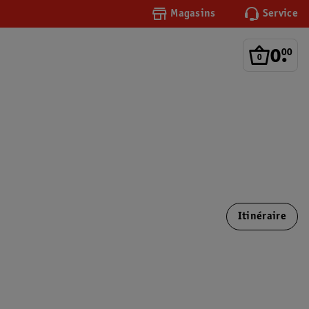
Magasins
Service
0
.
00
Itinéraire