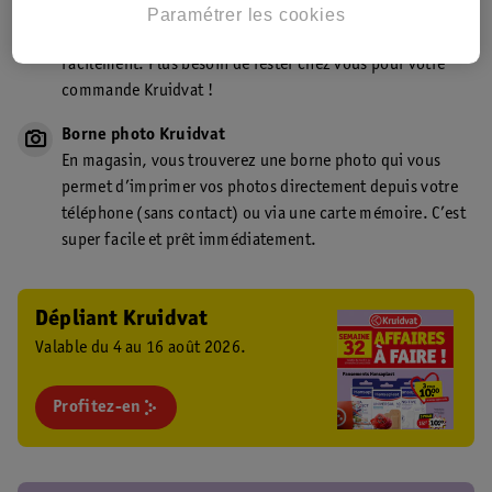
Point de retrait Kruidvat.be
Paramétrer les cookies
Faites livrer votre commande en magasin, rapidement et
facilement. Plus besoin de rester chez vous pour votre
commande Kruidvat !
Borne photo Kruidvat
En magasin, vous trouverez une borne photo qui vous
permet d’imprimer vos photos directement depuis votre
téléphone (sans contact) ou via une carte mémoire. C’est
super facile et prêt immédiatement.
Dépliant Kruidvat
Valable du 4 au 16 août 2026.
Profitez-en