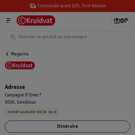
Commandé avant 22h, livré demain
0
.
00
Magasins
Adresse
Campagne D'Enee 7
5030
Gembloux
OUVERT AUJOURD'HUI DE 18:30
Itinéraire