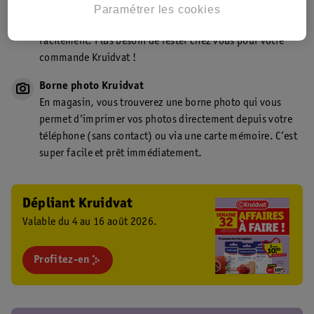
Point de retrait Kruidvat.be
Paramétrer les cookies
Faites livrer votre commande en magasin, rapidement et
facilement. Plus besoin de rester chez vous pour votre
commande Kruidvat !
Borne photo Kruidvat
En magasin, vous trouverez une borne photo qui vous
permet d’imprimer vos photos directement depuis votre
téléphone (sans contact) ou via une carte mémoire. C’est
super facile et prêt immédiatement.
Dépliant Kruidvat
Valable du 4 au 16 août 2026.
Profitez-en