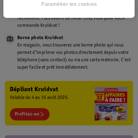
Point de retrait Kruidvat.be
Paramétrer les cookies
Faites livrer votre commande en magasin, rapidement et
facilement. Plus besoin de rester chez vous pour votre
commande Kruidvat !
Borne photo Kruidvat
En magasin, vous trouverez une borne photo qui vous
permet d’imprimer vos photos directement depuis votre
téléphone (sans contact) ou via une carte mémoire. C’est
super facile et prêt immédiatement.
Dépliant Kruidvat
Valable du 4 au 16 août 2026.
Profitez-en