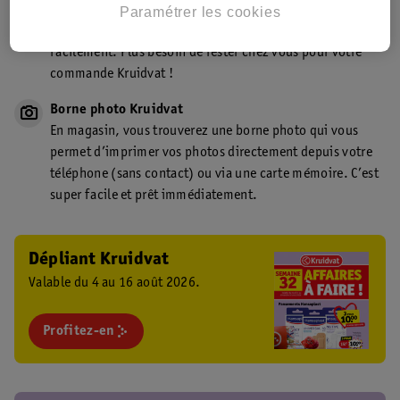
Point de retrait Kruidvat.be
Paramétrer les cookies
Faites livrer votre commande en magasin, rapidement et
facilement. Plus besoin de rester chez vous pour votre
commande Kruidvat !
Borne photo Kruidvat
En magasin, vous trouverez une borne photo qui vous
permet d’imprimer vos photos directement depuis votre
téléphone (sans contact) ou via une carte mémoire. C’est
super facile et prêt immédiatement.
Dépliant Kruidvat
Valable du 4 au 16 août 2026.
Profitez-en