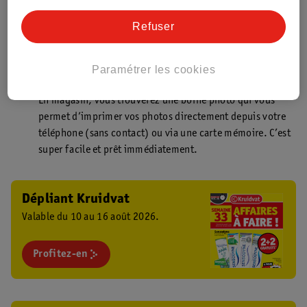
Point de retrait Kruidvat.be
Faites livrer votre commande en magasin, rapidement et
Refuser
facilement. Plus besoin de rester chez vous pour votre
commande Kruidvat !
Paramétrer les cookies
Borne photo Kruidvat
En magasin, vous trouverez une borne photo qui vous
permet d’imprimer vos photos directement depuis votre
téléphone (sans contact) ou via une carte mémoire. C’est
super facile et prêt immédiatement.
Dépliant Kruidvat
Valable du 10 au 16 août 2026.
Profitez-en