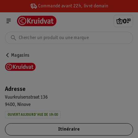
Commandé avant 22h, livré demain
0
.
00
Magasins
Adresse
Vuurkruisersstraat 136
9400
Ninove
OUVERT AUJOURD'HUI DE 19:00
Itinéraire