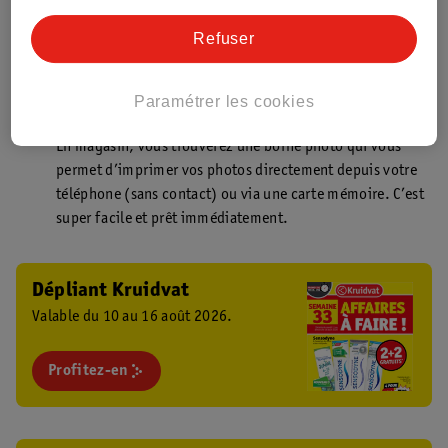
Point de retrait Kruidvat.be
Faites livrer votre commande en magasin, rapidement et
Refuser
facilement. Plus besoin de rester chez vous pour votre
commande Kruidvat !
Paramétrer les cookies
Borne photo Kruidvat
En magasin, vous trouverez une borne photo qui vous
permet d’imprimer vos photos directement depuis votre
téléphone (sans contact) ou via une carte mémoire. C’est
super facile et prêt immédiatement.
Dépliant Kruidvat
Valable du 10 au 16 août 2026.
Profitez-en