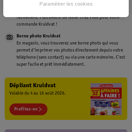
Point de retrait Kruidvat.be
Paramétrer les cookies
Faites livrer votre commande en magasin, rapidement et
facilement. Plus besoin de rester chez vous pour votre
commande Kruidvat !
Borne photo Kruidvat
En magasin, vous trouverez une borne photo qui vous
permet d’imprimer vos photos directement depuis votre
téléphone (sans contact) ou via une carte mémoire. C’est
super facile et prêt immédiatement.
Dépliant Kruidvat
Valable du 4 au 16 août 2026.
Profitez-en