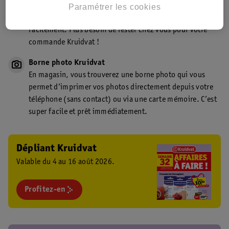
Point de retrait Kruidvat.be
Paramétrer les cookies
Faites livrer votre commande en magasin, rapidement et
facilement. Plus besoin de rester chez vous pour votre
commande Kruidvat !
Borne photo Kruidvat
En magasin, vous trouverez une borne photo qui vous
permet d’imprimer vos photos directement depuis votre
téléphone (sans contact) ou via une carte mémoire. C’est
super facile et prêt immédiatement.
Dépliant Kruidvat
Valable du 4 au 16 août 2026.
Profitez-en