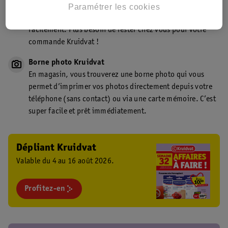
Point de retrait Kruidvat.be
Paramétrer les cookies
Faites livrer votre commande en magasin, rapidement et
facilement. Plus besoin de rester chez vous pour votre
commande Kruidvat !
Borne photo Kruidvat
En magasin, vous trouverez une borne photo qui vous
permet d’imprimer vos photos directement depuis votre
téléphone (sans contact) ou via une carte mémoire. C’est
super facile et prêt immédiatement.
Dépliant Kruidvat
Valable du 4 au 16 août 2026.
Profitez-en