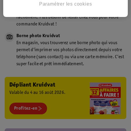
Point de retrait Kruidvat.be
Paramétrer les cookies
Faites livrer votre commande en magasin, rapidement et
facilement. Plus besoin de rester chez vous pour votre
commande Kruidvat !
Borne photo Kruidvat
En magasin, vous trouverez une borne photo qui vous
permet d’imprimer vos photos directement depuis votre
téléphone (sans contact) ou via une carte mémoire. C’est
super facile et prêt immédiatement.
Dépliant Kruidvat
Valable du 4 au 16 août 2026.
Profitez-en