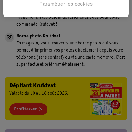
Point de retrait Kruidvat.be
Paramétrer les cookies
Faites livrer votre commande en magasin, rapidement et
facilement. Plus besoin de rester chez vous pour votre
commande Kruidvat !
Borne photo Kruidvat
En magasin, vous trouverez une borne photo qui vous
permet d’imprimer vos photos directement depuis votre
téléphone (sans contact) ou via une carte mémoire. C’est
super facile et prêt immédiatement.
Dépliant Kruidvat
Valable du 10 au 16 août 2026.
Profitez-en