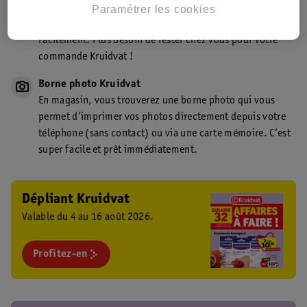
Point de retrait Kruidvat.be
Paramétrer les cookies
Faites livrer votre commande en magasin, rapidement et
facilement. Plus besoin de rester chez vous pour votre
commande Kruidvat !
Borne photo Kruidvat
En magasin, vous trouverez une borne photo qui vous
permet d’imprimer vos photos directement depuis votre
téléphone (sans contact) ou via une carte mémoire. C’est
super facile et prêt immédiatement.
Dépliant Kruidvat
Valable du 4 au 16 août 2026.
Profitez-en