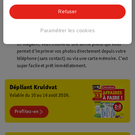
Point de retrait Kruidvat.be
Faites livrer votre commande en magasin, rapidement et
Refuser
facilement. Plus besoin de rester chez vous pour votre
commande Kruidvat !
Paramétrer les cookies
Borne photo Kruidvat
En magasin, vous trouverez une borne photo qui vous
permet d’imprimer vos photos directement depuis votre
téléphone (sans contact) ou via une carte mémoire. C’est
super facile et prêt immédiatement.
Dépliant Kruidvat
Valable du 10 au 16 août 2026.
Profitez-en