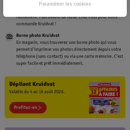
Point de retrait Kruidvat.be
Paramétrer les cookies
Faites livrer votre commande en magasin, rapidement et
facilement. Plus besoin de rester chez vous pour votre
commande Kruidvat !
Borne photo Kruidvat
En magasin, vous trouverez une borne photo qui vous
permet d’imprimer vos photos directement depuis votre
téléphone (sans contact) ou via une carte mémoire. C’est
super facile et prêt immédiatement.
Dépliant Kruidvat
Valable du 4 au 16 août 2026.
Profitez-en