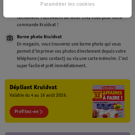
Point de retrait Kruidvat.be
Paramétrer les cookies
Faites livrer votre commande en magasin, rapidement et
facilement. Plus besoin de rester chez vous pour votre
commande Kruidvat !
Borne photo Kruidvat
En magasin, vous trouverez une borne photo qui vous
permet d’imprimer vos photos directement depuis votre
téléphone (sans contact) ou via une carte mémoire. C’est
super facile et prêt immédiatement.
Dépliant Kruidvat
Valable du 4 au 16 août 2026.
Profitez-en