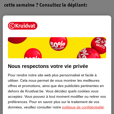
cette semaine ? Consultez le dépliant:
Dépliant Kruidvat
Valable du 4 au 16 août 2026.
Profitez-en
Nous respectons votre vie privée
Pour rendre notre site web plus personnalisé et facile à
utiliser.
Cela nous permet de vous montrer les meilleures
offres et promotions, ainsi que des publicités pertinentes en
Club Kruidvat
dehors de Kruidvat.be.
Vous décidez quels cookies vous
acceptez.
Vous pouvez à tout moment modifier ou retirer vos
préférences.
Pour en savoir plus sur le traitement de vos
Service Clientèle
données, veuillez consulter notre
politique de confidentialité
.