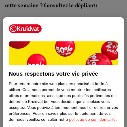
cette semaine ? Consultez le dépliant:
Dépliant Kruidvat
Valable du 4 au 16 août 2026.
Profitez-en
Nous respectons votre vie privée
Pour rendre notre site web plus personnalisé et facile à
utiliser.
Cela nous permet de vous montrer les meilleures
offres et promotions, ainsi que des publicités pertinentes en
Club Kruidvat
dehors de Kruidvat.be.
Vous décidez quels cookies vous
acceptez.
Vous pouvez à tout moment modifier ou retirer vos
préférences.
Pour en savoir plus sur le traitement de vos
Service Clientèle
données, veuillez consulter notre
politique de confidentialité
.