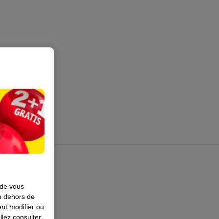
 de vous
en dehors de
nt modifier ou
llez consulter