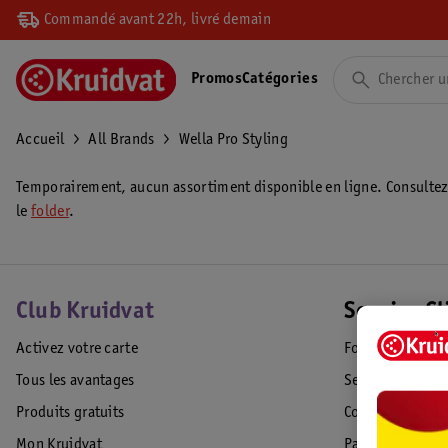
Commandé avant 22h, livré demain
Promos
Catégories
Accueil
All Brands
Wella Pro Styling
Temporairement, aucun assortiment disponible en ligne. Consulte
le
folder
.
Club Kruidvat
Service Cl
Activez votre carte
Foire aux quest
Tous les avantages
Service Clientèl
Produits gratuits
Commande & Liv
Mon Kruidvat
Paiement