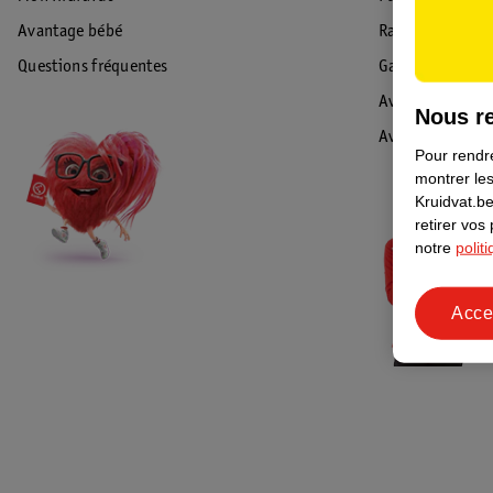
Avantage bébé
Rappel & Retour
Questions fréquentes
Garantie
Avis de sécurité
Nous re
Avis
Pour rendre
montrer les
Kruidvat.be
retirer vos
notre
polit
Acce