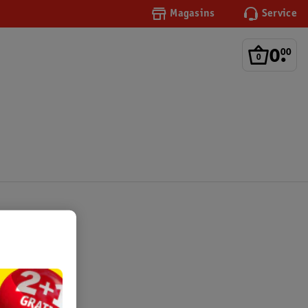
Magasins
Service
0
.
00