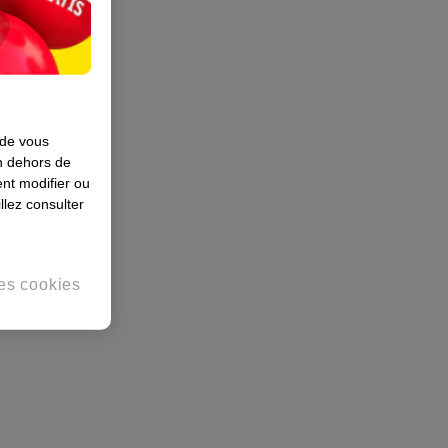
 de vous
en dehors de
nt modifier ou
llez consulter
es cookies