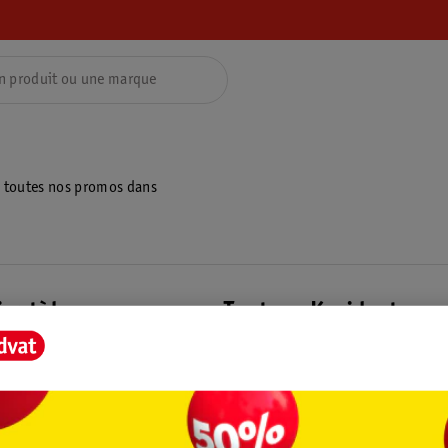
z toutes nos promos dans
ientèle
Tout sur Kruidvat
ions
À propos de Kruidvat
e
Presse
raison
Formule commerciale
Coordonnées de l’entreprise