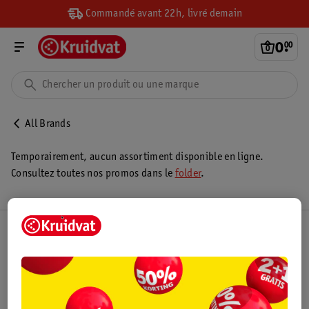
Commandé avant 22h, livré demain
0
.
00
All Brands
Temporairement, aucun assortiment disponible en ligne.
Consultez toutes nos promos dans le
folder
.
Club Kruidvat
Service Clientèle