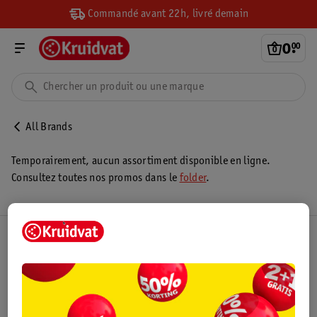
Commandé avant 22h, livré demain
0
.
00
All Brands
Temporairement, aucun assortiment disponible en ligne.
Consultez toutes nos promos dans le
folder
.
Club Kruidvat
Service Clientèle