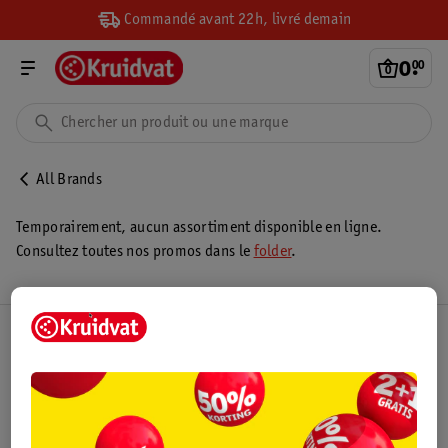
Commandé avant 22h, livré demain
0
.
00
All Brands
Temporairement, aucun assortiment disponible en ligne.
Consultez toutes nos promos dans le
folder
.
Club Kruidvat
Service Clientèle