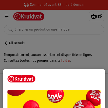
Commandé avant 22h, livré demain
0
.
00
All Brands
Temporairement, aucun assortiment disponible en ligne.
Consultez toutes nos promos dans le
folder
.
Club Kruidvat
Service Clientèle