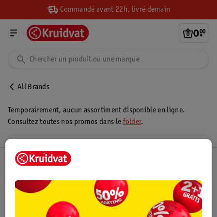
Commandé avant 22h, livré demain
0
.
00
All Brands
Temporairement, aucun assortiment disponible en ligne.
Consultez toutes nos promos dans le
folder
.
Club Kruidvat
Service Clientèle