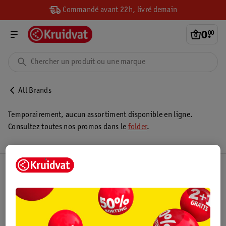
Commandé avant 22h, livré demain
0
.
00
All Brands
Temporairement, aucun assortiment disponible en ligne.
Consultez toutes nos promos dans le
folder
.
Club Kruidvat
Service Clientèle