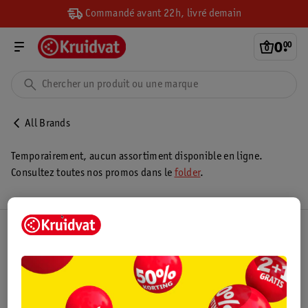
Commandé avant 22h, livré demain
0
.
00
All Brands
Temporairement, aucun assortiment disponible en ligne.
Consultez toutes nos promos dans le
folder
.
Club Kruidvat
Service Clientèle