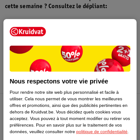
cette semaine ? Consultez le dépliant:
Dépliant Kruidvat
Valable du 4 au 16 août 2026.
Profitez-en
Nous respectons votre vie privée
Pour rendre notre site web plus personnalisé et facile à
utiliser.
Cela nous permet de vous montrer les meilleures
offres et promotions, ainsi que des publicités pertinentes en
Club Kruidvat
dehors de Kruidvat.be.
Vous décidez quels cookies vous
acceptez.
Vous pouvez à tout moment modifier ou retirer vos
préférences.
Pour en savoir plus sur le traitement de vos
Service Clientèle
données, veuillez consulter notre
politique de confidentialité
.