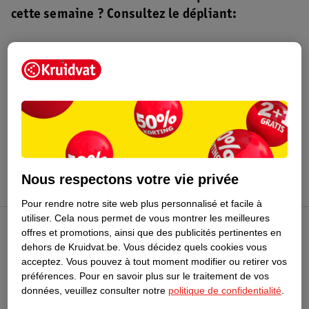
cette semaine ? Consultez le dépliant:
Dépliant Kruidvat
Valable du 4 au 16 août 2026.
Profitez-en
Nous respectons votre vie privée
Pour rendre notre site web plus personnalisé et facile à
utiliser.
Cela nous permet de vous montrer les meilleures
offres et promotions, ainsi que des publicités pertinentes en
Club Kruidvat
dehors de Kruidvat.be.
Vous décidez quels cookies vous
acceptez.
Vous pouvez à tout moment modifier ou retirer vos
préférences.
Pour en savoir plus sur le traitement de vos
Service Clientèle
données, veuillez consulter notre
politique de confidentialité
.