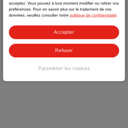
acceptez.
Vous pouvez à tout moment modifier ou retirer vos
préférences.
Pour en savoir plus sur le traitement de vos
données, veuillez consulter notre
politique de confidentialité
.
Club Kruidvat
Accepter
Service Clientèle
Tout sur Kruidvat
Refuser
Paramétrer les cookies