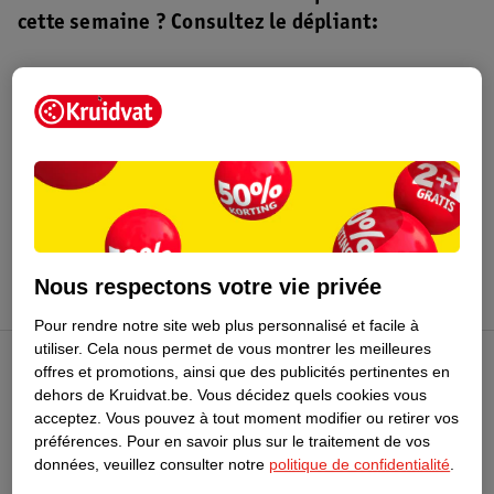
cette semaine ? Consultez le dépliant:
Dépliant Kruidvat
Valable du 4 au 16 août 2026.
Profitez-en
Nous respectons votre vie privée
Pour rendre notre site web plus personnalisé et facile à
utiliser.
Cela nous permet de vous montrer les meilleures
offres et promotions, ainsi que des publicités pertinentes en
Club Kruidvat
dehors de Kruidvat.be.
Vous décidez quels cookies vous
acceptez.
Vous pouvez à tout moment modifier ou retirer vos
préférences.
Pour en savoir plus sur le traitement de vos
Service Clientèle
données, veuillez consulter notre
politique de confidentialité
.